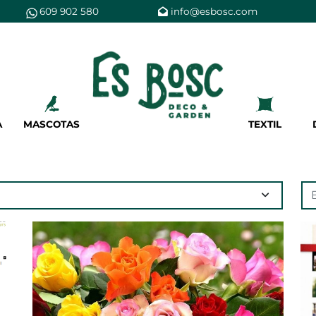
609 902 580
info@esbosc.com
Es Bosc
Nosotros
Tiendas
A
MASCOTAS
TEXTIL
Servicios
Tarjeta cliente
Regala es bosc