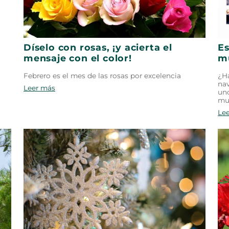
Díselo con rosas, ¡y acierta el
Es
mensaje con el color!
m
Febrero es el mes de las rosas por excelencia
¿Ha
nav
Leer más
uno
mu
Le