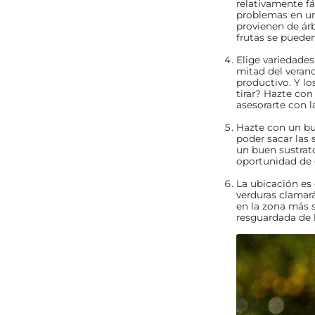
relativamente fá
problemas en un
provienen de árb
frutas se pueden
Elige variedade
mitad del veran
productivo. Y l
tirar? Hazte con
asesorarte con 
Hazte con un bue
poder sacar las 
un buen sustrato
oportunidad de 
La ubicación es 
verduras clamar
en la zona más 
resguardada de 