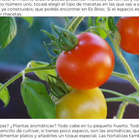
o número uno, tocará elegir el tipo de macetas en las que vas a s
ya construidos, que podrás encontrar en Es Bosc. Si el espacio e
r macetas.
izas? ¿Plantas aromáticas? Todo cabe en tu pequeño huerto. Tod
encillo de cultivar, si tienes poco espacio, son las aromáticas, que
imentar platos y añadirles un toque especial. Las hortalizas tam