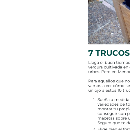
7 TRUCOS
Llega el buen tiempo
verdura cultivada en
urbes. Pero en Menorc
Para aquellos que no
vamos a ver cómo sem
un ojo a estos 10 tru
Sueña a medida.
variedades de to
montar tu propi
conseguir con po
macetas sobre un
Seguro que te d
Elige bien el f