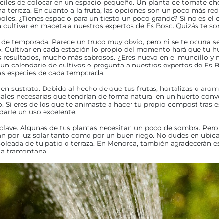
ciles de colocar en un espacio pequeño. Un planta de tomate cher
a terraza. En cuanto a la fruta, las opciones son un poco más r
oles. ¿Tienes espacio para un tiesto un poco grande? Si no es el
 cultivar en maceta a nuestros expertos de Es Bosc. Quizás te so
s de temporada. Parece un truco muy obvio, pero ni se te ocurra 
o. Cultivar en cada estación lo propio del momento hará que tu h
os resultados, mucho más sabrosos. ¿Eres nuevo en el mundillo y
 un calendario de cultivos o pregunta a nuestros expertos de Es B
las especies de cada temporada.
n sustrato. Debido al hecho de que tus frutas, hortalizas o arom
sales necesarias que tendrían de forma natural en un huerto conv
. Si eres de los que te animaste a hacer tu propio compost tras es
darle un uso excelente.
clave. Algunas de tus plantas necesitan un poco de sombra. Pero l
án por luz solar tanto como por un buen riego. No dudes en ubic
soleada de tu patio o terraza. En Menorca, también agradecerán e
la tramontana.