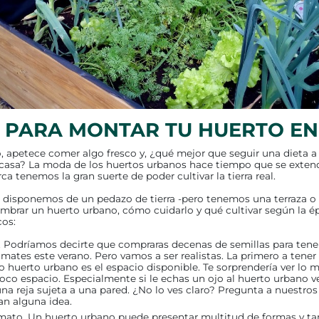
 PARA MONTAR TU HUERTO EN
, apetece comer algo fresco y, ¿qué mejor que seguir una dieta a 
 casa? La moda de los huertos urbanos hace tiempo que se extend
a tenemos la gran suerte de poder cultivar la tierra real.
 disponemos de un pedazo de tierra -pero tenemos una terraza o 
brar un huerto urbano, cómo cuidarlo y qué cultivar según la é
cos:
 Podríamos decirte que compraras decenas de semillas para tene
mates este verano. Pero vamos a ser realistas. La primero a tener
o huerto urbano es el espacio disponible. Te sorprendería ver lo
co espacio. Especialmente si le echas un ojo al huerto urbano ve
a reja sujeta a una pared. ¿No lo ves claro? Pregunta a nuestros
an alguna idea.
ormato. Un huerto urbano puede presentar multitud de formas y 