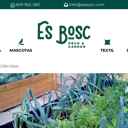
609 902 580
info@esbosc.com
Es Bosc
Nosotros
Tiendas
A
MASCOTAS
TEXTIL
Servicios
Tarjeta cliente
O EN CASA
Regala es bosc