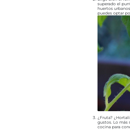
superado el punt
huertos urbanos 
puedes optar po
¿Fruta? ¿Hortal
gustos. Lo más s
cocina para cond