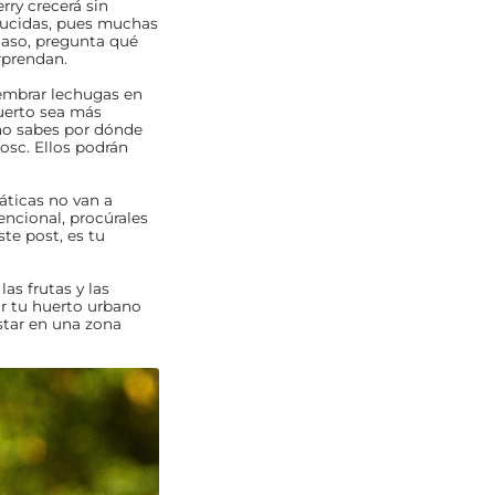
ry crecerá sin
educidas, pues muchas
 caso, pregunta qué
rprendan.
sembrar lechugas en
uerto sea más
 no sabes por dónde
osc. Ellos podrán
áticas no van a
encional, procúrales
te post, es tu
as frutas y las
ar tu huerto urbano
star en una zona