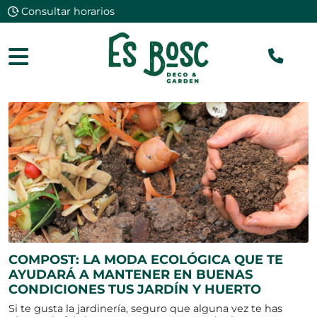
Consultar horarios
ES BOSC MAÓ
De lunes a sábado de 9h a 13.30h y de 16h a
19.00h. Domingos y festivos de 10h a 14h
ES BOSC CIUTADELLA
INICIO
>
BLOG
> COMPOST: LA MODA ECOLÓGICA QUE TE
AYUDARÁ A MANTENER EN BUENAS CONDICIONES TUS JARDÍN
De lunes a viernes de 9.30h a 13.30h y de 17h
Y HUERTO
a 20h. Sábados de 9.30h a 13.30h
COMPOST: LA MODA ECOLÓGICA QUE TE
AYUDARÁ A MANTENER EN BUENAS
CONDICIONES TUS JARDÍN Y HUERTO
Si te gusta la jardinería, seguro que alguna vez te has