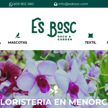
609 902 580
info@esbosc.com
Es Bosc
Nosotros
Tiendas
A
MASCOTAS
TEXTIL
Servicios
Tarjeta cliente
Regala es bosc
LORISTERIA EN MENOR